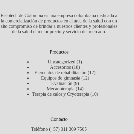
Fisiotech de Colombia es una empresa colombiana dedicada a
la comercialización de productos en el área de la salud con un
alto compromiso de brindar a nuestros clientes y profesionales
de la salud el mejor precio y servicio del mercado.
Productos
1
Uncategorized
1
18
producto
Accesorios
18
productos
12
Elementos de rehabilitación
12
12
productos
Equipos de gimnasia
12
9
productos
Evaluación
9
productos
14
Mecanoterapia
14
productos
10
Terapia de calor y Cryoterapia
10
productos
Contacto
Teléfono (+57) 311 309 7505