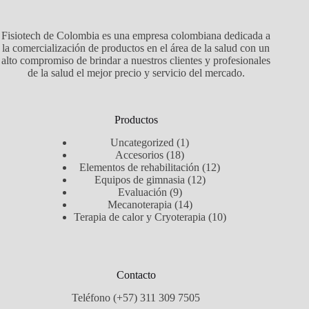
Fisiotech de Colombia es una empresa colombiana dedicada a
la comercialización de productos en el área de la salud con un
alto compromiso de brindar a nuestros clientes y profesionales
de la salud el mejor precio y servicio del mercado.
Productos
1
Uncategorized
1
18
producto
Accesorios
18
productos
12
Elementos de rehabilitación
12
12
productos
Equipos de gimnasia
12
9
productos
Evaluación
9
productos
14
Mecanoterapia
14
productos
10
Terapia de calor y Cryoterapia
10
productos
Contacto
Teléfono (+57) 311 309 7505