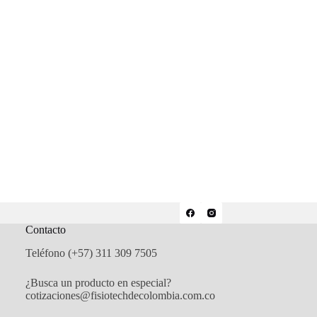
Contacto
Teléfono (+57) 311 309 7505
¿Busca un producto en especial?
os
cotizaciones@fisiotechdecolombia.com.co