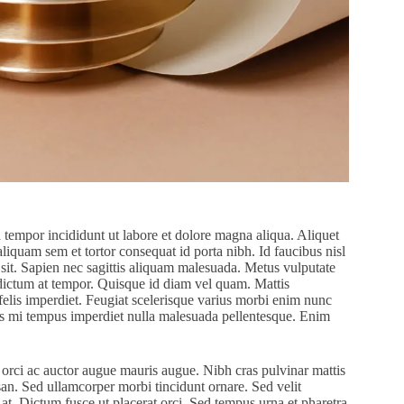
 tempor incididunt ut labore et dolore magna aliqua. Aliquet
aliquam sem et tortor consequat id porta nibh. Id faucibus nisl
sit. Sapien nec sagittis aliquam malesuada. Metus vulputate
s dictum at tempor. Quisque id diam vel quam. Mattis
 felis imperdiet. Feugiat scelerisque varius morbi enim nunc
ices mi tempus imperdiet nulla malesuada pellentesque. Enim
s orci ac auctor augue mauris augue. Nibh cras pulvinar mattis
an. Sed ullamcorper morbi tincidunt ornare. Sed velit
 at. Dictum fusce ut placerat orci. Sed tempus urna et pharetra