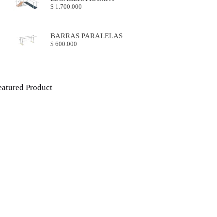
$
1.700.000
BARRAS PARALELAS
$
600.000
eatured Product