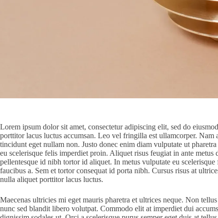
Lorem ipsum dolor sit amet, consectetur adipiscing elit, sed do eiusmod
porttitor lacus luctus accumsan. Leo vel fringilla est ullamcorper. Nam 
tincidunt eget nullam non. Justo donec enim diam vulputate ut pharetra 
eu scelerisque felis imperdiet proin. Aliquet risus feugiat in ante metu
pellentesque id nibh tortor id aliquet. In metus vulputate eu scelerisque
faucibus a. Sem et tortor consequat id porta nibh. Cursus risus at ultr
nulla aliquet porttitor lacus luctus.
Maecenas ultricies mi eget mauris pharetra et ultrices neque. Non tellu
nunc sed blandit libero volutpat. Commodo elit at imperdiet dui accums
dignissim sodales ut. Orci a scelerisque purus semper eget duis at tellus