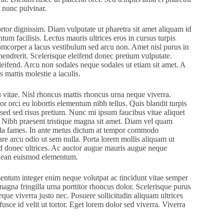
 nunc pulvinar.
tortor dignissim. Diam vulputate ut pharetra sit amet aliquam id
m facilisis. Lectus mauris ultrices eros in cursus turpis
mcorper a lacus vestibulum sed arcu non. Amet nisl purus in
s hendrerit. Scelerisque eleifend donec pretium vulputate.
eifend. Arcu non sodales neque sodales ut etiam sit amet. A
mattis molestie a iaculis.
vitae. Nisl rhoncus mattis rhoncus urna neque viverra.
 orci eu lobortis elementum nibh tellus. Quis blandit turpis
sed sed risus pretium. Nunc mi ipsum faucibus vitae aliquet
t. Nibh praesent tristique magna sit amet. Diam vel quam
uada fames. In ante metus dictum at tempor commodo
are arcu odio ut sem nulla. Porta lorem mollis aliquam ut
t id donec ultrices. Ac auctor augue mauris augue neque
aenean euismod elementum.
ementum integer enim neque volutpat ac tincidunt vitae semper
agna fringilla urna porttitor rhoncus dolor. Scelerisque purus
eque viverra justo nec. Posuere sollicitudin aliquam ultrices
sce id velit ut tortor. Eget lorem dolor sed viverra. Viverra