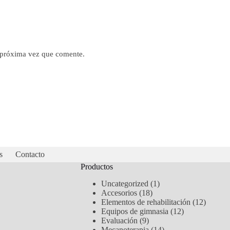
a próxima vez que comente.
s
Contacto
Productos
1
Uncategorized
1
18
producto
Accesorios
18
productos
12
Elementos de rehabilitación
12
12
product
Equipos de gimnasia
12
9
productos
Evaluación
9
productos
14
Mecanoterapia
14