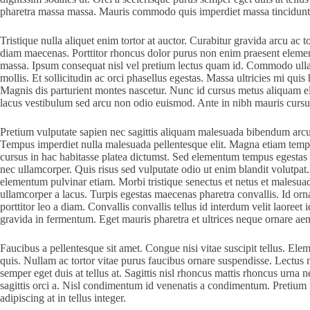
pharetra massa massa. Mauris commodo quis imperdiet massa tincidunt
Tristique nulla aliquet enim tortor at auctor. Curabitur gravida arcu ac 
diam maecenas. Porttitor rhoncus dolor purus non enim praesent elementu
massa. Ipsum consequat nisl vel pretium lectus quam id. Commodo ulla
mollis. Et sollicitudin ac orci phasellus egestas. Massa ultricies mi qui
Magnis dis parturient montes nascetur. Nunc id cursus metus aliquam el
lacus vestibulum sed arcu non odio euismod. Ante in nibh mauris cursus 
Pretium vulputate sapien nec sagittis aliquam malesuada bibendum arcu 
Tempus imperdiet nulla malesuada pellentesque elit. Magna etiam tempor
cursus in hac habitasse platea dictumst. Sed elementum tempus egestas 
nec ullamcorper. Quis risus sed vulputate odio ut enim blandit volutpa
elementum pulvinar etiam. Morbi tristique senectus et netus et males
ullamcorper a lacus. Turpis egestas maecenas pharetra convallis. Id orn
porttitor leo a diam. Convallis convallis tellus id interdum velit laoree
gravida in fermentum. Eget mauris pharetra et ultrices neque ornare 
Faucibus a pellentesque sit amet. Congue nisi vitae suscipit tellus. El
quis. Nullam ac tortor vitae purus faucibus ornare suspendisse. Lectus m
semper eget duis at tellus at. Sagittis nisl rhoncus mattis rhoncus urna n
sagittis orci a. Nisl condimentum id venenatis a condimentum. Pretium fu
adipiscing at in tellus integer.